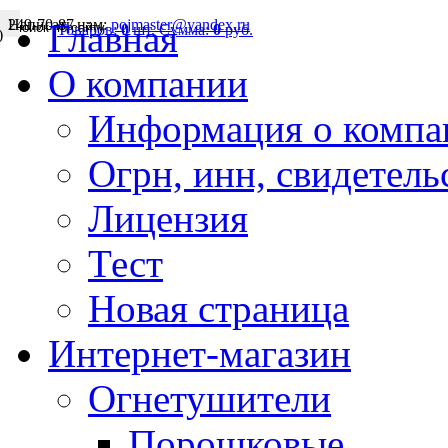
249-70-87
Написать нам:
pojmaster@yandex.ru
Главная
Товаров:
0
шт.
Сумма:
0
руб.
)
О компании
Информация о компа
Огрн, инн, свидетель
Лицензия
Тест
Новая страница
Интернет-магазин
Огнетушители
Порошковые